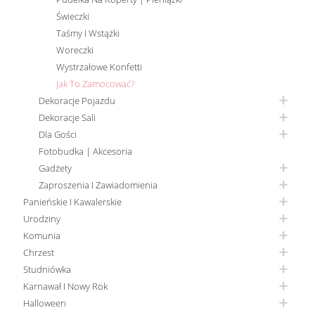
Świeczki
Taśmy I Wstążki
Woreczki
Wystrzałowe Konfetti
Jak To Zamocować?
Dekoracje Pojazdu
Dekoracje Sali
Dla Gości
Fotobudka | Akcesoria
Gadżety
Zaproszenia I Zawiadomienia
Panieńskie I Kawalerskie
Urodziny
Komunia
Chrzest
Studniówka
Karnawał I Nowy Rok
Halloween