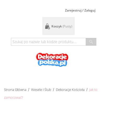
Zarejestruj / Zaloguj
Koszyk
(pusty)
Strona Główna
Wesele I Ślub
Dekoracje Kościoła
Jak to
zamocować?