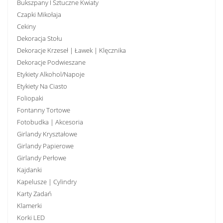
Bukszpany I Sztuczne Kwiaty
Czapki Mikołaja
Cekiny
Dekoracja Stołu
Dekoracje Krzeseł | Ławek | Klęcznika
Dekoracje Podwieszane
Etykiety Alkohol/Napoje
Etykiety Na Ciasto
Foliopaki
Fontanny Tortowe
Fotobudka | Akcesoria
Girlandy Kryształowe
Girlandy Papierowe
Girlandy Perłowe
Kajdanki
Kapelusze | Cylindry
Karty Zadań
Klamerki
Korki LED