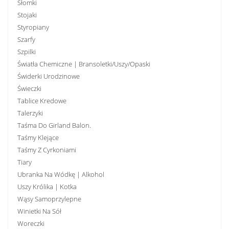
Słomki
Stojaki
Styropiany
Szarfy
Szpilki
Światła Chemiczne | Bransoletki/uszy/opaski
Świderki Urodzinowe
Świeczki
Tablice Kredowe
Talerzyki
Taśma Do Girland Balon.
Taśmy Klejące
Taśmy Z Cyrkoniami
Tiary
Ubranka Na Wódkę | Alkohol
Uszy Królika | Kotka
Wąsy Samoprzylepne
Winietki Na Sół
Woreczki