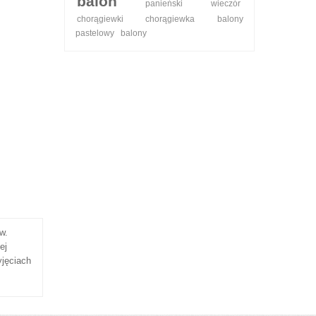
balon
panieński
wieczór
chorągiewki
chorągiewka
balony
pastelowy
balony
w.
ej
yjęciach