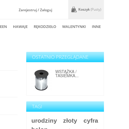
Koszyk
(pusty)
Zarejestruj / Zaloguj
EEN
HAWAJE
RĘKODZIEŁO
WALENTYNKI
INNE
OSTATNIO PRZEGLĄDANE
WSTĄŻKA /
TASIEMKA...
TAGI
urodziny
złoty
cyfra