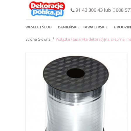
WESELE I ŚLUB
PANIEŃSKIE I KAWALERSKIE
URODZIN
Strona Główna
Wstążka / tasiemka dekoracyjna, srebrna, m