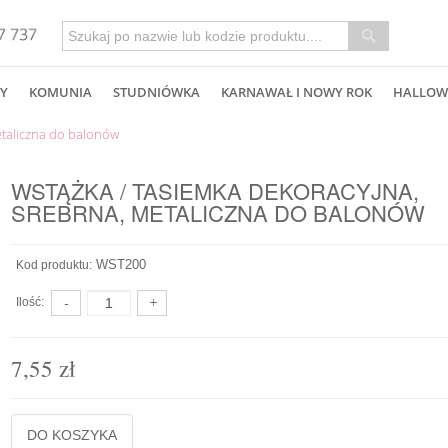
Y
KOMUNIA
STUDNIÓWKA
KARNAWAŁ I NOWY ROK
HALLOW
etaliczna do balonów
WSTĄŻKA / TASIEMKA DEKORACYJNA,
SREBRNA, METALICZNA DO BALONÓW
WST200
Kod produktu:
Ilość:
7,55 zł