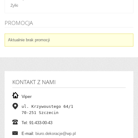
Żyłki
PROMOCJA
Aktualnie brak promocji
KONTAKT Z NAMI
Viper
ul. Krzywoustego 64/1

70-251 Szczecin
Tel: 91-433-00-43
E-mail:
biuro.dekoracje@wp.pl