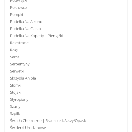
Podwiązki
Pokrowce
Pompki
Pudełka Na Alkohol
Pudełka Na Ciasto
Pudełka Na Koperty | Pieniążki
Rejestracje
Rogi
Serca
Serpentyny
Serwetki
Skrzydła Anioła
Słomki
Stojaki
Styropiany
Szarfy
Szpilki
Światła Chemiczne | Bransoletki/uszy/opaski
Świderki Urodzinowe