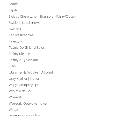
Szarfy
Szpilki
Światła Chemiczne | Bransoletki/uszy/opaski
Świderki Urodzinowe
Świeczki
Tablice Kredowe
Talerzyki
Taśma Do Girland Balon.
Taśmy Klejące
Taśmy Z Cyrkoniami
Tiary
Ubranka Na Wódkę | Alkohol
Uszy Królika | Kotka
Wąsy Samoprzylepne
Winietki Na Sół
Woreczki
Woreczki Opakowaniowe
Wstążki
Wystrzałowe Konfetti