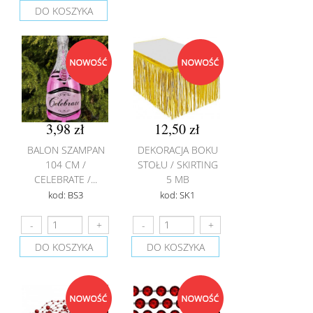
DO KOSZYKA
3,98 zł
12,50 zł
BALON SZAMPAN
DEKORACJA BOKU
104 CM /
STOŁU / SKIRTING
CELEBRATE /...
5 MB
kod: BS3
kod: SK1
DO KOSZYKA
DO KOSZYKA