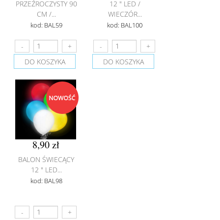
PRZEŹROCZYSTY 90
12 " LED /
CM /...
WIECZÓR...
kod: BAL59
kod: BAL100
DO KOSZYKA
DO KOSZYKA
8,90 zł
BALON ŚWIECĄCY
12 " LED...
kod: BAL98