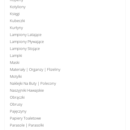
Kotyliony
Księgi
Kubeczki
Kurtyny
Lampiony Latające
Lampiony Pływające
Lampiony Stojące
Lampki
Maski
Materiały | Organzy | Flizeliny
Motylki
Naklejki Na Buty | Polecony
Naszyjniki Hawajskie
Obrączki
Obrusy
Pajęczyny
Papiery Toaletowe
Parasole | Parasolki