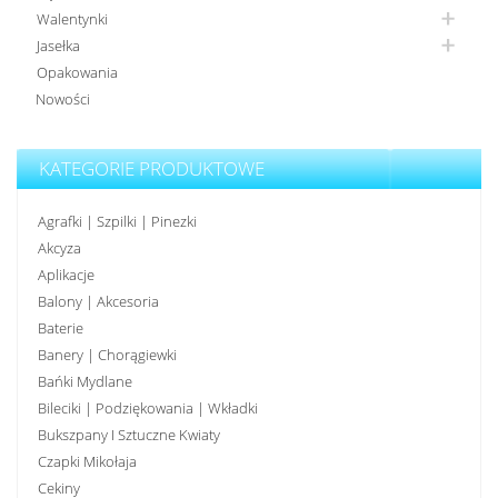
Walentynki
Jasełka
Opakowania
Nowości
KATEGORIE PRODUKTOWE
Agrafki | Szpilki | Pinezki
Akcyza
Aplikacje
Balony | Akcesoria
Baterie
Banery | Chorągiewki
Bańki Mydlane
Bileciki | Podziękowania | Wkładki
Bukszpany I Sztuczne Kwiaty
Czapki Mikołaja
Cekiny