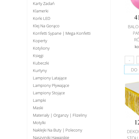
Karty Zadań
Klamerki
4
Korki LED
Klej Na Gorąco
BALO
PA
Konfetti Sypane | Mega Konfetti
RÓ
Koperty
ko
Kotyliony
Księgi
Kubeczki
DO 
Kurtyny
Lampiony Latające
Lampiony Pływające
Lampiony Stojące
Lampki
Maski
Materiały | Organzy | Flizeliny
1
Motylki
Naklejki Na Buty | Polecony
DEKO
Naszyjniki Hawajskie
STOŁU