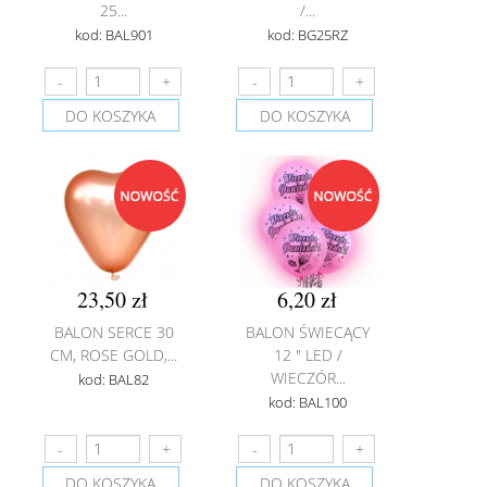
25...
/...
kod: BAL901
kod: BG25RZ
DO KOSZYKA
DO KOSZYKA
23,50 zł
6,20 zł
BALON SERCE 30
BALON ŚWIECĄCY
CM, ROSE GOLD,...
12 " LED /
WIECZÓR...
kod: BAL82
kod: BAL100
DO KOSZYKA
DO KOSZYKA