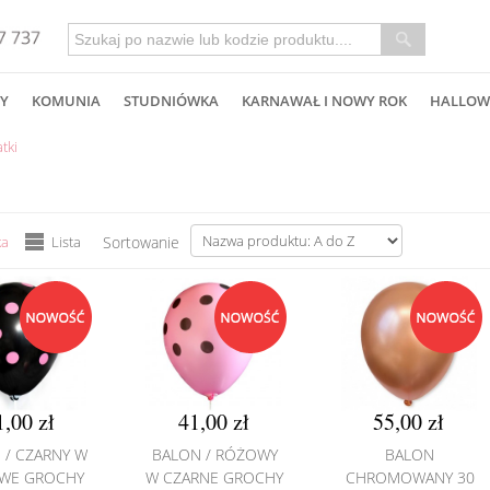
Y
KOMUNIA
STUDNIÓWKA
KARNAWAŁ I NOWY ROK
HALLOW
tki
ka
Lista
Sortowanie
1,00 zł
41,00 zł
55,00 zł
 / CZARNY W
BALON / RÓŻOWY
BALON
WE GROCHY
W CZARNE GROCHY
CHROMOWANY 30