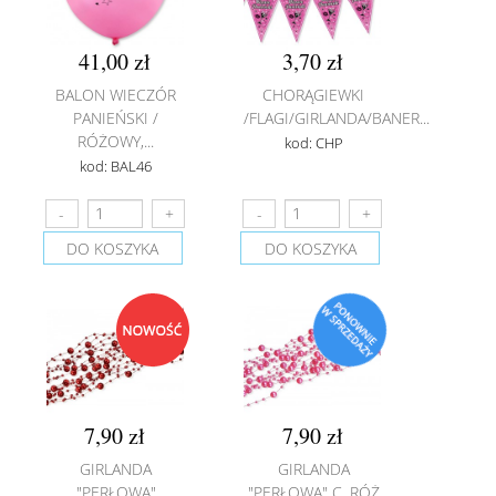
41,00 zł
3,70 zł
BALON WIECZÓR
CHORĄGIEWKI
PANIEŃSKI /
/FLAGI/GIRLANDA/BANER...
RÓŻOWY,...
kod: CHP
kod: BAL46
DO KOSZYKA
DO KOSZYKA
7,90 zł
7,90 zł
GIRLANDA
GIRLANDA
"PERŁOWA"
"PERŁOWA" C. RÓŻ