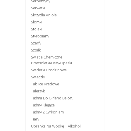
Serpentyny
Serwetki
Skrzydła Anioła
Słomki
Stojaki
Styropiany
Szarfy
Szpilki
Światła Chemiczne |
Bransoletki/uszy/opaski
Świderki Urodzinowe
Świeczki
Tablice Kredowe
Talerzyki
Taśma Do Girland Balon.
Taśmy Klejące
Taśmy Z Cyrkoniami
Tiary
Ubranka Na Wódkę | Alkohol