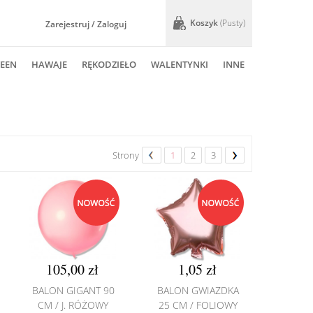
Koszyk
(pusty)
Zarejestruj / Zaloguj
EEN
HAWAJE
RĘKODZIEŁO
WALENTYNKI
INNE
Strony
1
2
3
105,00 zł
1,05 zł
BALON GIGANT 90
BALON GWIAZDKA
CM / J. RÓŻOWY
25 CM / FOLIOWY