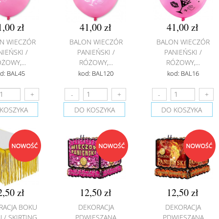
1,00 zł
41,00 zł
41,00 zł
N WIECZÓR
BALON WIECZÓR
BALON WIECZÓR
NIEŃSKI /
PANIEŃSKI /
PANIEŃSKI /
ŻOWY,...
RÓŻOWY,...
RÓŻOWY,...
d: BAL45
kod: BAL120
kod: BAL16
KOSZYKA
DO KOSZYKA
DO KOSZYKA
2,50 zł
12,50 zł
12,50 zł
RACJA BOKU
DEKORACJA
DEKORACJA
 / SKIRTING
PDWIESZANA
PDWIESZANA