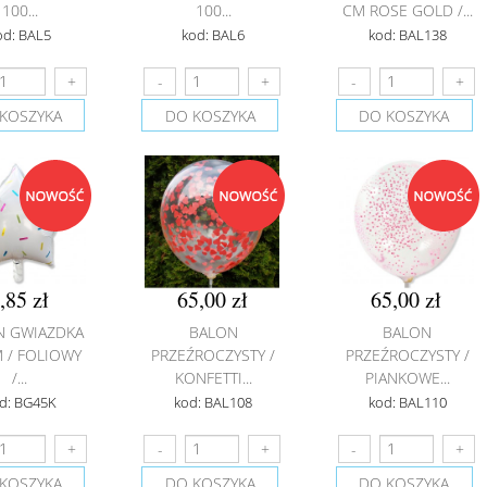
100...
100...
CM ROSE GOLD /...
od: BAL5
kod: BAL6
kod: BAL138
KOSZYKA
DO KOSZYKA
DO KOSZYKA
,85 zł
65,00 zł
65,00 zł
N GWIAZDKA
BALON
BALON
 / FOLIOWY
PRZEŹROCZYSTY /
PRZEŹROCZYSTY /
/...
KONFETTI...
PIANKOWE...
d: BG45K
kod: BAL108
kod: BAL110
KOSZYKA
DO KOSZYKA
DO KOSZYKA