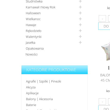
Studniówka
Karnawał I Nowy Rok
k
Halloween
Wielkanoc
Hawaje
DO 
Rękodzieło
Walentynki
Jasełka
Opakowania
Nowości
1
KATEGORIE PRODUKTOWE
BALO
45 CM
Agrafki | Szpilki | Pinezki
Akcyza
ko
Aplikacje
Balony | Akcesoria
Baterie
DO 