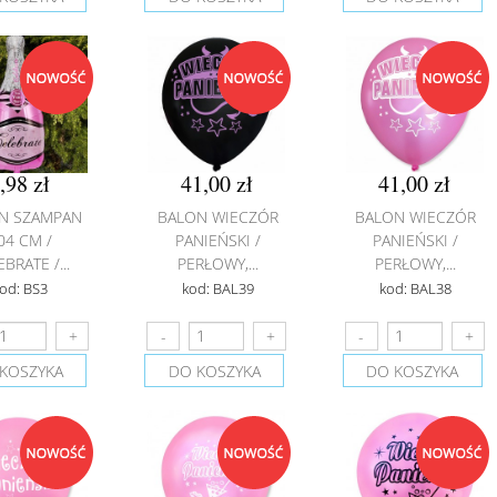
,98 zł
41,00 zł
41,00 zł
N SZAMPAN
BALON WIECZÓR
BALON WIECZÓR
04 CM /
PANIEŃSKI /
PANIEŃSKI /
BRATE /...
PERŁOWY,...
PERŁOWY,...
od: BS3
kod: BAL39
kod: BAL38
KOSZYKA
DO KOSZYKA
DO KOSZYKA