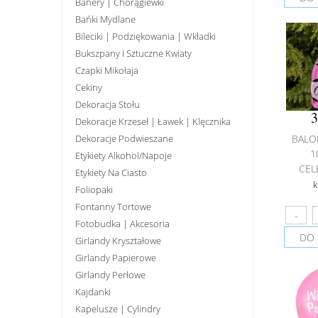
Banery | Chorągiewki
Bańki Mydlane
Bileciki | Podziękowania | Wkładki
Bukszpany I Sztuczne Kwiaty
Czapki Mikołaja
Cekiny
Dekoracja Stołu
3
Dekoracje Krzeseł | Ławek | Klęcznika
Dekoracje Podwieszane
BALO
1
Etykiety Alkohol/Napoje
CELE
Etykiety Na Ciasto
k
Foliopaki
Fontanny Tortowe
Fotobudka | Akcesoria
DO 
Girlandy Kryształowe
Girlandy Papierowe
Girlandy Perłowe
Kajdanki
Kapelusze | Cylindry