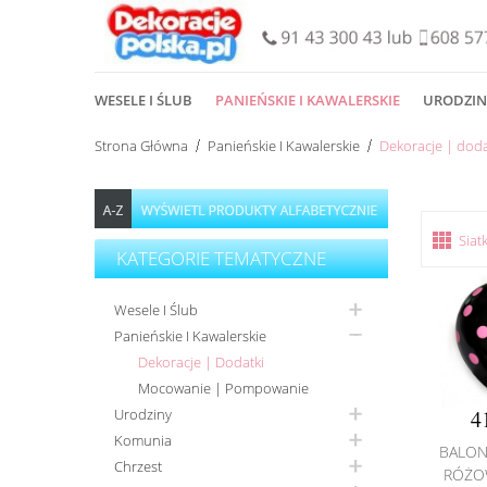
WESELE I ŚLUB
PANIEŃSKIE I KAWALERSKIE
URODZIN
Strona Główna
Panieńskie I Kawalerskie
Dekoracje | doda
Siat
KATEGORIE TEMATYCZNE
Wesele I Ślub
Panieńskie I Kawalerskie
Dekoracje | Dodatki
Mocowanie | Pompowanie
Urodziny
4
Komunia
BALON
Chrzest
RÓŻO