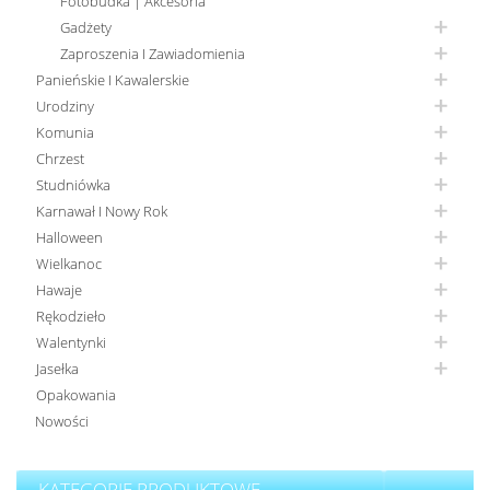
Fotobudka | Akcesoria
Gadżety
Zaproszenia I Zawiadomienia
Panieńskie I Kawalerskie
Urodziny
Komunia
Chrzest
Studniówka
Karnawał I Nowy Rok
Halloween
Wielkanoc
Hawaje
Rękodzieło
Walentynki
Jasełka
Opakowania
Nowości
KATEGORIE PRODUKTOWE