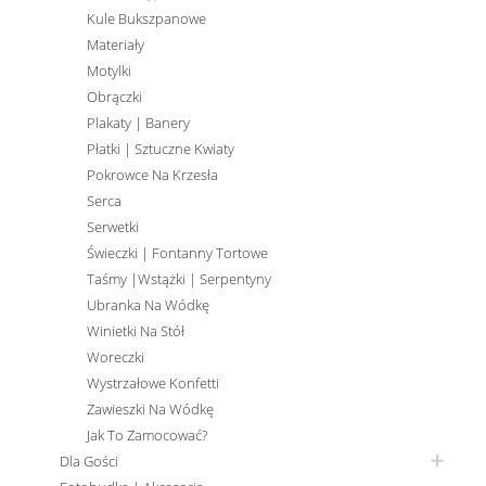
Kule Bukszpanowe
Materiały
Motylki
Obrączki
Plakaty | Banery
Płatki | Sztuczne Kwiaty
Pokrowce Na Krzesła
Serca
Serwetki
Świeczki | Fontanny Tortowe
Taśmy |wstążki | Serpentyny
Ubranka Na Wódkę
Winietki Na Stół
Woreczki
Wystrzałowe Konfetti
Zawieszki Na Wódkę
Jak To Zamocować?
Dla Gości