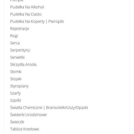
Pudełka Na Alkohol
Pudełka Na Ciasto
Pudełka Na Koperty | Pieniążki
Rejestracje
Rogi
Serca
Serpentyny
Serwetki
Skrzydła Anioła
Słomki
Stojaki
Styropiany
Szarfy
Szpilki
Światła Chemiczne | Bransoletki/uszy/opaski
Świderki Urodzinowe
Świeczki
Tablice Kredowe