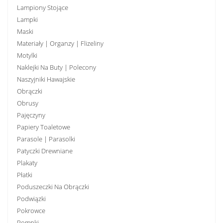
Lampiony Stojące
Lampki
Maski
Materiały | Organzy | Flizeliny
Motylki
Naklejki Na Buty | Polecony
Naszyjniki Hawajskie
Obrączki
Obrusy
Pajęczyny
Papiery Toaletowe
Parasole | Parasolki
Patyczki Drewniane
Plakaty
Płatki
Poduszeczki Na Obrączki
Podwiązki
Pokrowce
Pompki