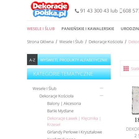
WESELE I ŚLUB
PANIEŃSKIE I KAWALERSKIE
URODZIN
Strona Główna
Wesele I Ślub
Dekoracje Kościoła
Dekor
Siat
KATEGORIE TEMATYCZNE
Wesele I Ślub
Dekoracje Kościoła
Balony | Akcesoria
Bańki Mydlane
Dekoracje Ławek | Klęcznika |
1
Krzeseł
DEKOR
Girlandy Perłowe I Kryształowe
2 