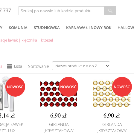
Y
KOMUNIA
STUDNIÓWKA
KARNAWAŁ I NOWY ROK
HALLOW
acje ławek | klęcznika | krzeseł
ka
Lista
Sortowanie
8,14 zł
6,90 zł
6,90 zł
ACJA ŁAWEK
GIRLANDA
GIRLANDA
SZT. LUX
„KRYSZTAŁOWA”
„KRYSZTAŁOWA”