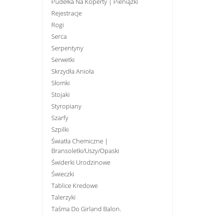
Pudełka Na Koperty | Pieniążki
Rejestracje
Rogi
Serca
Serpentyny
Serwetki
Skrzydła Anioła
Słomki
Stojaki
Styropiany
Szarfy
Szpilki
Światła Chemiczne |
Bransoletki/uszy/opaski
Świderki Urodzinowe
Świeczki
Tablice Kredowe
Talerzyki
Taśma Do Girland Balon.