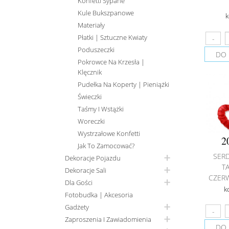
Konfetti Sypane
Kule Bukszpanowe
k
Materiały
Płatki | Sztuczne Kwiaty
Poduszeczki
DO 
Pokrowce Na Krzesła |
Klęcznik
Pudełka Na Koperty | Pieniążki
Świeczki
Taśmy I Wstążki
Woreczki
Wystrzałowe Konfetti
2
Jak To Zamocować?
SER
Dekoracje Pojazdu
T
Dekoracje Sali
CZERW
Dla Gości
k
Fotobudka | Akcesoria
Gadżety
Zaproszenia I Zawiadomienia
DO 