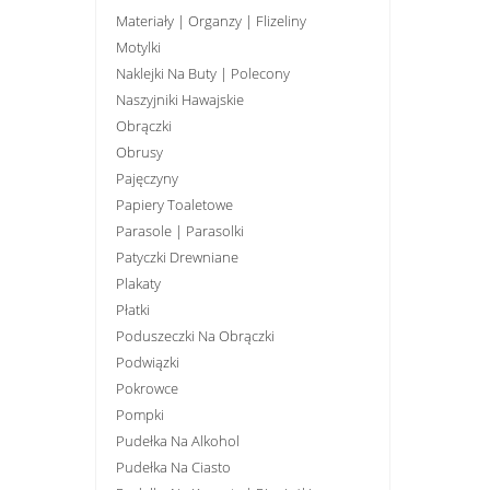
Materiały | Organzy | Flizeliny
Motylki
Naklejki Na Buty | Polecony
Naszyjniki Hawajskie
Obrączki
Obrusy
Pajęczyny
Papiery Toaletowe
Parasole | Parasolki
Patyczki Drewniane
Plakaty
Płatki
Poduszeczki Na Obrączki
Podwiązki
Pokrowce
Pompki
Pudełka Na Alkohol
Pudełka Na Ciasto