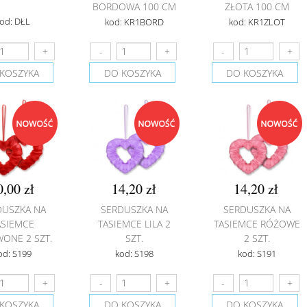
BORDOWA 100 CM
ZŁOTA 100 CM
od: DŁL
kod: KR1BORD
kod: KR1ZLOT
KOSZYKA
DO KOSZYKA
DO KOSZYKA
0,00 zł
14,20 zł
14,20 zł
DUSZKA NA
SERDUSZKA NA
SERDUSZKA NA
ASIEMCE
TASIEMCE LILA 2
TASIEMCE RÓŻOWE
ONE 2 SZT.
SZT.
2 SZT.
od: S199
kod: S198
kod: S191
KOSZYKA
DO KOSZYKA
DO KOSZYKA