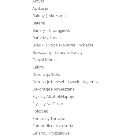
Akcyza
Aplikacje
Balony | Akcesoria
Baterie
Banery | Chorągiewki
Bańki Mydlane
Bileciki | Podziękowania | Wkładki
Bukszpany I Sztuczne Kwiaty
Czapki Mikołaja
Cekiny
Dekoracja Stołu
Dekoracje Krzeseł | Ławek | Klęcznika
Dekoracje Podwieszane
Etykiety Alkohol/Napoje
Etykiety Na Ciasto
Foliopaki
Fontanny Tortowe
Fotobudka | Akcesoria
Girlandy Kryształowe