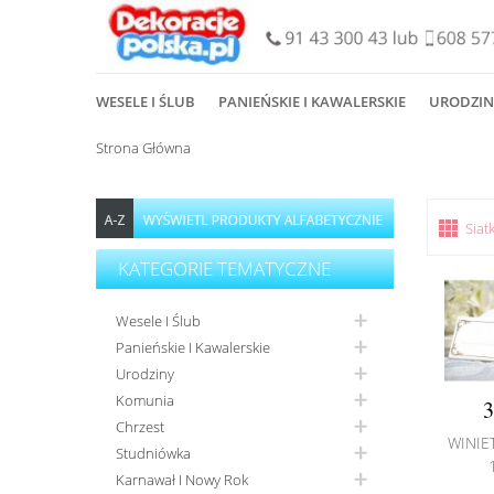
WESELE I ŚLUB
PANIEŃSKIE I KAWALERSKIE
URODZIN
Strona Główna
Siat
KATEGORIE TEMATYCZNE
Wesele I Ślub
Panieńskie I Kawalerskie
Urodziny
Komunia
3
Chrzest
WINIE
Studniówka
Karnawał I Nowy Rok