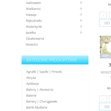
Halloween
k
Wielkanoc
Hawaje
Rękodzieło
DO 
Walentynki
Jasełka
Opakowania
Nowości
KATEGORIE PRODUKTOWE
3
Agrafki | Szpilki | Pinezki
WINIE
Akcyza
Aplikacje
ko
Balony | Akcesoria
Baterie
Banery | Chorągiewki
DO 
Bańki Mydlane