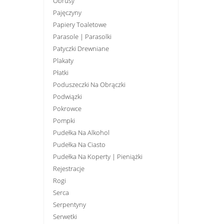
Obrusy
Pajęczyny
Papiery Toaletowe
Parasole | Parasolki
Patyczki Drewniane
Plakaty
Płatki
Poduszeczki Na Obrączki
Podwiązki
Pokrowce
Pompki
Pudełka Na Alkohol
Pudełka Na Ciasto
Pudełka Na Koperty | Pieniążki
Rejestracje
Rogi
Serca
Serpentyny
Serwetki