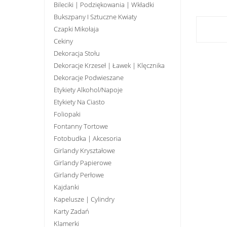
Bileciki | Podziękowania | Wkładki
Bukszpany I Sztuczne Kwiaty
Czapki Mikołaja
Cekiny
Dekoracja Stołu
Dekoracje Krzeseł | Ławek | Klęcznika
Dekoracje Podwieszane
Etykiety Alkohol/Napoje
Etykiety Na Ciasto
Foliopaki
Fontanny Tortowe
Fotobudka | Akcesoria
Girlandy Kryształowe
Girlandy Papierowe
Girlandy Perłowe
Kajdanki
Kapelusze | Cylindry
Karty Zadań
Klamerki