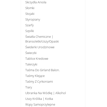
Skrzydła Anioła
Słomki
Stojaki
Styropiany
Szarfy
Szpilki
Światła Chemiczne |
Bransoletki/uszy/opaski
Świderki Urodzinowe
Świeczki
Tablice Kredowe
Talerzyki
Taśma Do Girland Balon.
Taśmy Klejące
Taśmy Z Cyrkoniami
Tiary
Ubranka Na Wódkę | Alkohol
Uszy Królika | Kotka
Wąsy Samoprzylepne