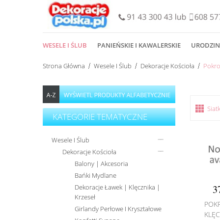
WESELE I ŚLUB
PANIEŃSKIE I KAWALERSKIE
URODZIN
Strona Główna
Wesele I Ślub
Dekoracje Kościoła
Pokro
Siat
KATEGORIE TEMATYCZNE
Wesele I Ślub
Dekoracje Kościoła
Balony | Akcesoria
Bańki Mydlane
Dekoracje Ławek | Klęcznika |
3
Krzeseł
POK
Girlandy Perłowe I Kryształowe
KLĘC