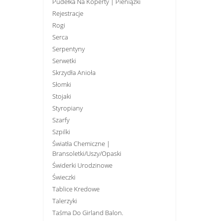
Pudełka Na Koperty | Pieniążki
Rejestracje
Rogi
Serca
Serpentyny
Serwetki
Skrzydła Anioła
Słomki
Stojaki
Styropiany
Szarfy
Szpilki
Światła Chemiczne |
Bransoletki/uszy/opaski
Świderki Urodzinowe
Świeczki
Tablice Kredowe
Talerzyki
Taśma Do Girland Balon.