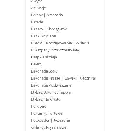
Akcyza
Aplikacje
Balony | Akcesoria
Baterie
Banery | Chorągiewki
Bańki Mydlane
Bileciki | Podziękowania | Wkładki
Bukszpany I Sztuczne Kwiaty
Czapki Mikołaja
Cekiny
Dekoracja Stołu
Dekoracje Krzeseł | Ławek | Klęcznika
Dekoracje Podwieszane
Etykiety Alkohol/Napoje
Etykiety Na Ciasto
Foliopaki
Fontanny Tortowe
Fotobudka | Akcesoria
Girlandy Kryształowe