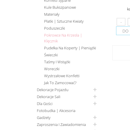
Konfetti Sypane
Kule Bukszpanowe
k
Materiały
Płatki | Sztuczne Kwiaty
Poduszeczki
DO 
Pokrowce Na Krzesła |
Klęcznik
Pudełka Na Koperty | Pieniążki
Świeczki
Taśmy I Wstążki
Woreczki
Wystrzałowe Konfetti
Jak To Zamocować?
Dekoracje Pojazdu
Dekoracje Sali
Dla Gości
Fotobudka | Akcesoria
Gadżety
Zaproszenia I Zawiadomienia