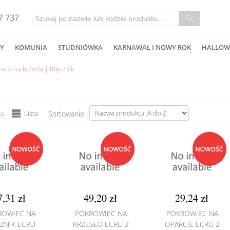
Y
KOMUNIA
STUDNIÓWKA
KARNAWAŁ I NOWY ROK
HALLOW
wce na krzesła | Klęcznik
ka
Lista
Sortowanie
7,31 zł
49,20 zł
29,24 zł
ROWIEC NA
POKROWIEC NA
POKROWIEC NA
ZNIK ECRU
KRZESŁO ECRU 2
OPARCIE ECRU 2