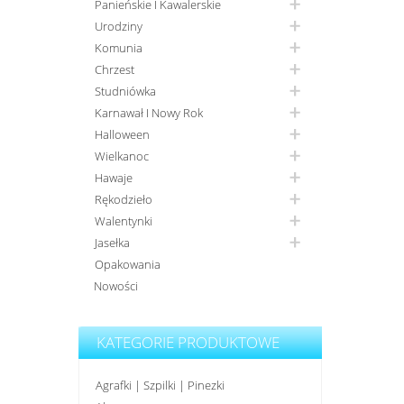
Panieńskie I Kawalerskie
Urodziny
Komunia
Chrzest
Studniówka
Karnawał I Nowy Rok
Halloween
Wielkanoc
Hawaje
Rękodzieło
Walentynki
Jasełka
Opakowania
Nowości
KATEGORIE PRODUKTOWE
Agrafki | Szpilki | Pinezki