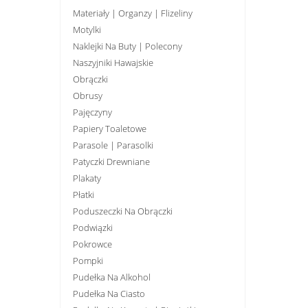
Materiały | Organzy | Flizeliny
Motylki
Naklejki Na Buty | Polecony
Naszyjniki Hawajskie
Obrączki
Obrusy
Pajęczyny
Papiery Toaletowe
Parasole | Parasolki
Patyczki Drewniane
Plakaty
Płatki
Poduszeczki Na Obrączki
Podwiązki
Pokrowce
Pompki
Pudełka Na Alkohol
Pudełka Na Ciasto