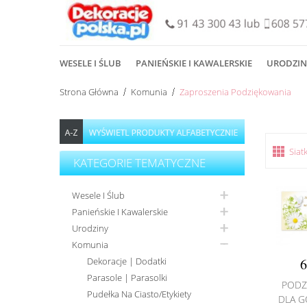
WESELE I ŚLUB
PANIEŃSKIE I KAWALERSKIE
URODZIN
Strona Główna
Komunia
Zaproszenia Podziękowania
Siat
KATEGORIE TEMATYCZNE
Wesele I Ślub
Panieńskie I Kawalerskie
Urodziny
Komunia
Dekoracje | Dodatki
6
Parasole | Parasolki
PODZ
Pudełka Na Ciasto/Etykiety
DLA G