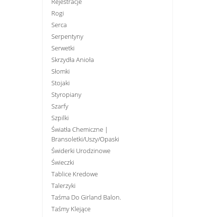
Rejestracje
Rogi
Serca
Serpentyny
Serwetki
Skrzydła Anioła
Słomki
Stojaki
Styropiany
Szarfy
Szpilki
Światła Chemiczne |
Bransoletki/uszy/opaski
Świderki Urodzinowe
Świeczki
Tablice Kredowe
Talerzyki
Taśma Do Girland Balon.
Taśmy Klejące