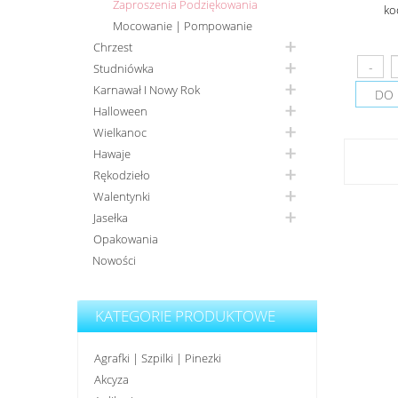
Zaproszenia Podziękowania
ko
Mocowanie | Pompowanie
Chrzest
Studniówka
Karnawał I Nowy Rok
DO 
Halloween
Wielkanoc
Hawaje
Rękodzieło
Walentynki
Jasełka
Opakowania
Nowości
KATEGORIE PRODUKTOWE
Agrafki | Szpilki | Pinezki
Akcyza