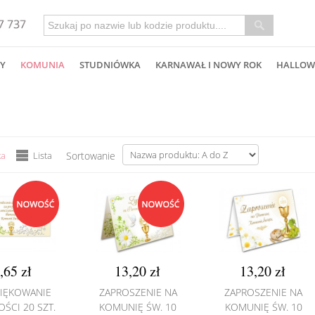
Y
KOMUNIA
STUDNIÓWKA
KARNAWAŁ I NOWY ROK
HALLOW
ka
Lista
Sortowanie
,65 zł
13,20 zł
13,20 zł
IĘKOWANIE
ZAPROSZENIE NA
ZAPROSZENIE NA
OŚCI 20 SZT.
KOMUNIĘ ŚW. 10
KOMUNIĘ ŚW. 10