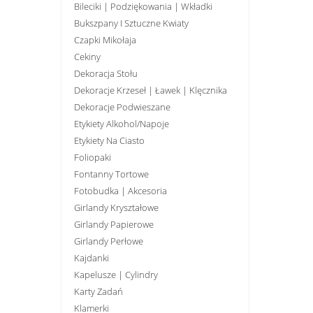
Bileciki | Podziękowania | Wkładki
Bukszpany I Sztuczne Kwiaty
Czapki Mikołaja
Cekiny
Dekoracja Stołu
Dekoracje Krzeseł | Ławek | Klęcznika
Dekoracje Podwieszane
Etykiety Alkohol/Napoje
Etykiety Na Ciasto
Foliopaki
Fontanny Tortowe
Fotobudka | Akcesoria
Girlandy Kryształowe
Girlandy Papierowe
Girlandy Perłowe
Kajdanki
Kapelusze | Cylindry
Karty Zadań
Klamerki