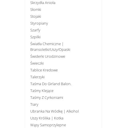
Skrzydła Anioła
Słomki
Stojaki
Styropiany
Szarfy
Szpilki
Światła Chemiczne |
Bransoletki/uszy/opaski
Świderki Urodzinowe
Świeczki
Tablice Kredowe
Talerzyki
Taśma Do Girland Balon.
Taśmy Klejące
Taśmy Z Cyrkoniami
Tiary
Ubranka Na Wódkę | Alkohol
Uszy Królika | Kotka
Wąsy Samoprzylepne