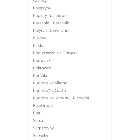
Obrusy
Pajęczyny
Papiery Toaletowe
Parasole | Parasolki
Patyczki Drewniane
Plakaty
Płatki
Poduszeczki Na Obrączki
Podwiązki
Pokrowce
Pompki
Pudełka Na Alkohol
Pudełka Na Ciasto
Pudełka Na Koperty | Pieniążki
Rejestracje
Rogi
Serca
Serpentyny
Serwetki