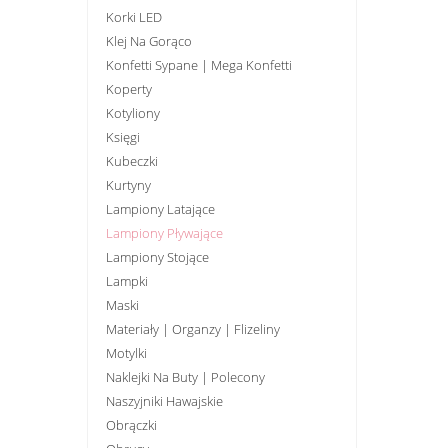
Korki LED
Klej Na Gorąco
Konfetti Sypane | Mega Konfetti
Koperty
Kotyliony
Księgi
Kubeczki
Kurtyny
Lampiony Latające
Lampiony Pływające
Lampiony Stojące
Lampki
Maski
Materiały | Organzy | Flizeliny
Motylki
Naklejki Na Buty | Polecony
Naszyjniki Hawajskie
Obrączki