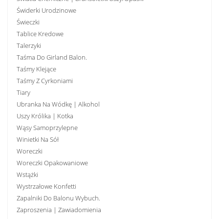
Świderki Urodzinowe
Świeczki
Tablice Kredowe
Talerzyki
Taśma Do Girland Balon.
Taśmy Klejące
Taśmy Z Cyrkoniami
Tiary
Ubranka Na Wódkę | Alkohol
Uszy Królika | Kotka
Wąsy Samoprzylepne
Winietki Na Sół
Woreczki
Woreczki Opakowaniowe
Wstążki
Wystrzałowe Konfetti
Zapalniki Do Balonu Wybuch.
Zaproszenia | Zawiadomienia