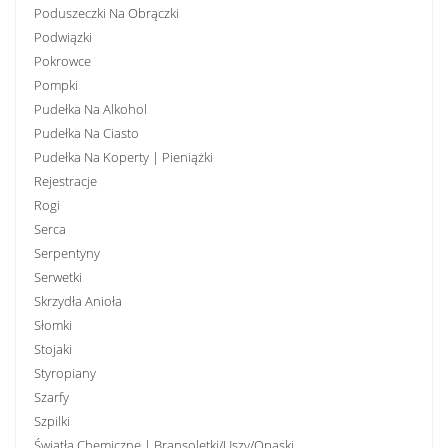
Poduszeczki Na Obrączki
Podwiązki
Pokrowce
Pompki
Pudełka Na Alkohol
Pudełka Na Ciasto
Pudełka Na Koperty | Pieniążki
Rejestracje
Rogi
Serca
Serpentyny
Serwetki
Skrzydła Anioła
Słomki
Stojaki
Styropiany
Szarfy
Szpilki
Światła Chemiczne | Bransoletki/uszy/opaski