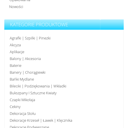
Nowości
KATEGORIE PRODUKTOWE
Agrafki | Szpilki | Pinezki
Akcyza
Aplikacje
Balony | Akcesoria
Baterie
Banery | Chorągiewki
Bańki Mydlane
Bileciki | Podziękowania | Wkładki
Bukszpany I Sztuczne Kwiaty
Czapki Mikołaja
Cekiny
Dekoracja Stołu
Dekoracje Krzeseł | Ławek | Klęcznika
Dekoracje Podwieszane