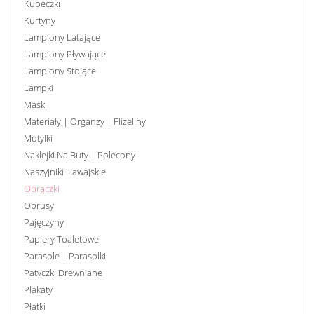
Kubeczki
Kurtyny
Lampiony Latające
Lampiony Pływające
Lampiony Stojące
Lampki
Maski
Materiały | Organzy | Flizeliny
Motylki
Naklejki Na Buty | Polecony
Naszyjniki Hawajskie
Obrączki
Obrusy
Pajęczyny
Papiery Toaletowe
Parasole | Parasolki
Patyczki Drewniane
Plakaty
Płatki