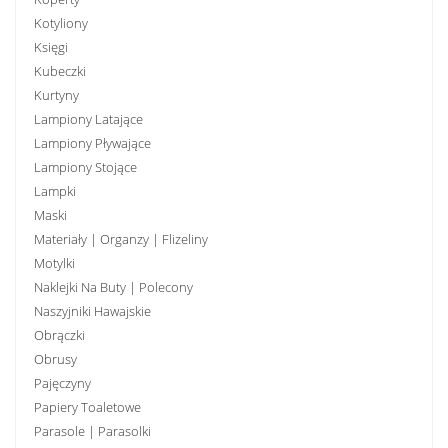
Kotyliony
Księgi
Kubeczki
Kurtyny
Lampiony Latające
Lampiony Pływające
Lampiony Stojące
Lampki
Maski
Materiały | Organzy | Flizeliny
Motylki
Naklejki Na Buty | Polecony
Naszyjniki Hawajskie
Obrączki
Obrusy
Pajęczyny
Papiery Toaletowe
Parasole | Parasolki