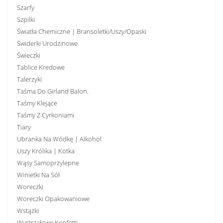
Szarfy
Szpilki
Światła Chemiczne | Bransoletki/uszy/opaski
Świderki Urodzinowe
Świeczki
Tablice Kredowe
Talerzyki
Taśma Do Girland Balon.
Taśmy Klejące
Taśmy Z Cyrkoniami
Tiary
Ubranka Na Wódkę | Alkohol
Uszy Królika | Kotka
Wąsy Samoprzylepne
Winietki Na Sół
Woreczki
Woreczki Opakowaniowe
Wstążki
Wystrzałowe Konfetti