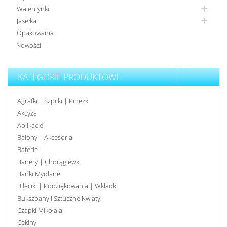
Walentynki
Jasełka
Opakowania
Nowości
KATEGORIE PRODUKTOWE
Agrafki | Szpilki | Pinezki
Akcyza
Aplikacje
Balony | Akcesoria
Baterie
Banery | Chorągiewki
Bańki Mydlane
Bileciki | Podziękowania | Wkładki
Bukszpany I Sztuczne Kwiaty
Czapki Mikołaja
Cekiny