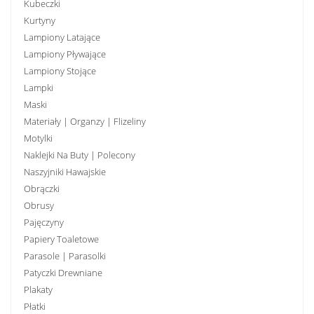
Kubeczki
Kurtyny
Lampiony Latające
Lampiony Pływające
Lampiony Stojące
Lampki
Maski
Materiały | Organzy | Flizeliny
Motylki
Naklejki Na Buty | Polecony
Naszyjniki Hawajskie
Obrączki
Obrusy
Pajęczyny
Papiery Toaletowe
Parasole | Parasolki
Patyczki Drewniane
Plakaty
Płatki