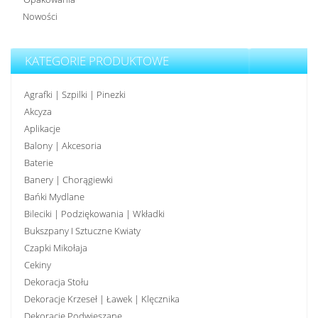
Nowości
KATEGORIE PRODUKTOWE
Agrafki | Szpilki | Pinezki
Akcyza
Aplikacje
Balony | Akcesoria
Baterie
Banery | Chorągiewki
Bańki Mydlane
Bileciki | Podziękowania | Wkładki
Bukszpany I Sztuczne Kwiaty
Czapki Mikołaja
Cekiny
Dekoracja Stołu
Dekoracje Krzeseł | Ławek | Klęcznika
Dekoracje Podwieszane