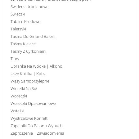
Świderki Urodzinowe
Świeczki
Tablice Kredowe
Talerzyki
Taśma Do Girland Balon.
Taśmy Klejące
Taśmy Z Cyrkoniami
Tiary
Ubranka Na Wódkę | Alkohol
Uszy Królika | Kotka
Wąsy Samoprzylepne
Winietki Na Sół
Woreczki
Woreczki Opakowaniowe
Wstążki
Wystrzałowe Konfetti
Zapalniki Do Balonu Wybuch.
Zaproszenia | Zawiadomienia