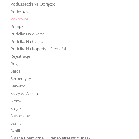
Poduszeczki Na Obrączki
Podwiązki
Pokrowce
Pompki
Pudełka Na Alkohol
Pudełka Na Ciasto
Pudełka Na Koperty | Pieniążki
Rejestracje
Rogi
Serca
Serpentyny
Serwetki
Skrzydła Anioła
Słomki
Stojaki
Styropiany
Szarfy
Szpilki
Światła Chemiczne | Bransoletki/uszy/opaski