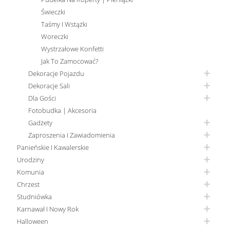
Świeczki
Taśmy I Wstążki
Woreczki
Wystrzałowe Konfetti
Jak To Zamocować?
Dekoracje Pojazdu
Dekoracje Sali
Dla Gości
Fotobudka | Akcesoria
Gadżety
Zaproszenia I Zawiadomienia
Panieńskie I Kawalerskie
Urodziny
Komunia
Chrzest
Studniówka
Karnawał I Nowy Rok
Halloween