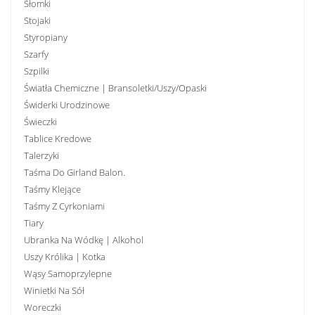
Słomki
Stojaki
Styropiany
Szarfy
Szpilki
Światła Chemiczne | Bransoletki/uszy/opaski
Świderki Urodzinowe
Świeczki
Tablice Kredowe
Talerzyki
Taśma Do Girland Balon.
Taśmy Klejące
Taśmy Z Cyrkoniami
Tiary
Ubranka Na Wódkę | Alkohol
Uszy Królika | Kotka
Wąsy Samoprzylepne
Winietki Na Sół
Woreczki