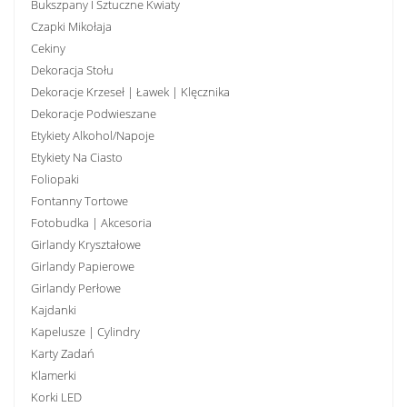
Bukszpany I Sztuczne Kwiaty
Czapki Mikołaja
Cekiny
Dekoracja Stołu
Dekoracje Krzeseł | Ławek | Klęcznika
Dekoracje Podwieszane
Etykiety Alkohol/Napoje
Etykiety Na Ciasto
Foliopaki
Fontanny Tortowe
Fotobudka | Akcesoria
Girlandy Kryształowe
Girlandy Papierowe
Girlandy Perłowe
Kajdanki
Kapelusze | Cylindry
Karty Zadań
Klamerki
Korki LED