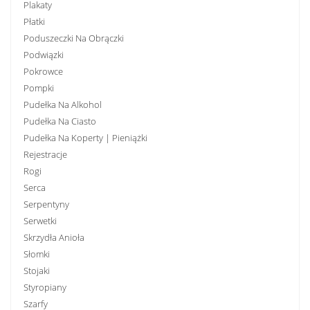
Plakaty
Płatki
Poduszeczki Na Obrączki
Podwiązki
Pokrowce
Pompki
Pudełka Na Alkohol
Pudełka Na Ciasto
Pudełka Na Koperty | Pieniążki
Rejestracje
Rogi
Serca
Serpentyny
Serwetki
Skrzydła Anioła
Słomki
Stojaki
Styropiany
Szarfy