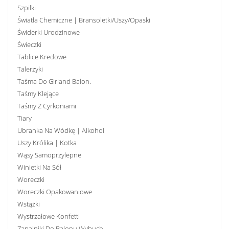
Szpilki
Światła Chemiczne | Bransoletki/uszy/opaski
Świderki Urodzinowe
Świeczki
Tablice Kredowe
Talerzyki
Taśma Do Girland Balon.
Taśmy Klejące
Taśmy Z Cyrkoniami
Tiary
Ubranka Na Wódkę | Alkohol
Uszy Królika | Kotka
Wąsy Samoprzylepne
Winietki Na Sół
Woreczki
Woreczki Opakowaniowe
Wstążki
Wystrzałowe Konfetti
Zapalniki Do Balonu Wybuch.