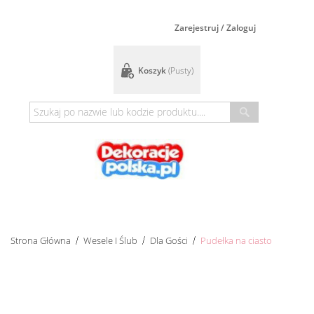
Zarejestruj / Zaloguj
Koszyk
(pusty)
Strona Główna
Wesele I Ślub
Dla Gości
Pudełka na ciasto