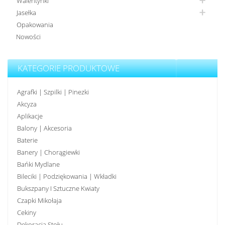
Walentynki
Jasełka
Opakowania
Nowości
KATEGORIE PRODUKTOWE
Agrafki | Szpilki | Pinezki
Akcyza
Aplikacje
Balony | Akcesoria
Baterie
Banery | Chorągiewki
Bańki Mydlane
Bileciki | Podziękowania | Wkładki
Bukszpany I Sztuczne Kwiaty
Czapki Mikołaja
Cekiny
Dekoracja Stołu