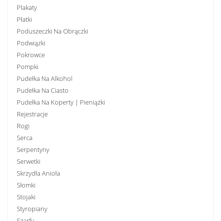
Plakaty
Płatki
Poduszeczki Na Obrączki
Podwiązki
Pokrowce
Pompki
Pudełka Na Alkohol
Pudełka Na Ciasto
Pudełka Na Koperty | Pieniążki
Rejestracje
Rogi
Serca
Serpentyny
Serwetki
Skrzydła Anioła
Słomki
Stojaki
Styropiany
Szarfy