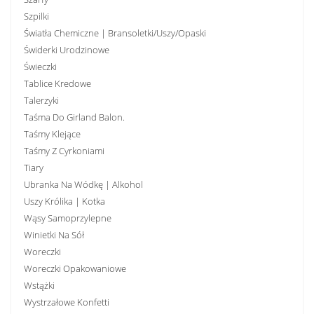
Szpilki
Światła Chemiczne | Bransoletki/uszy/opaski
Świderki Urodzinowe
Świeczki
Tablice Kredowe
Talerzyki
Taśma Do Girland Balon.
Taśmy Klejące
Taśmy Z Cyrkoniami
Tiary
Ubranka Na Wódkę | Alkohol
Uszy Królika | Kotka
Wąsy Samoprzylepne
Winietki Na Sół
Woreczki
Woreczki Opakowaniowe
Wstążki
Wystrzałowe Konfetti