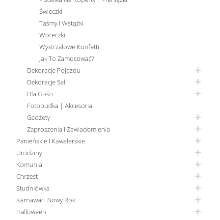
Świeczki
Taśmy I Wstążki
Woreczki
Wystrzałowe Konfetti
Jak To Zamocować?
Dekoracje Pojazdu
Dekoracje Sali
Dla Gości
Fotobudka | Akcesoria
Gadżety
Zaproszenia I Zawiadomienia
Panieńskie I Kawalerskie
Urodziny
Komunia
Chrzest
Studniówka
Karnawał I Nowy Rok
Halloween