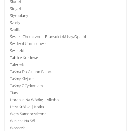
Słomki
Stojaki
Styropiany
Szarfy
Szpilki
Światła Chemiczne | Bransoletki/uszy/opaski
Świderki Urodzinowe
Świeczki
Tablice Kredowe
Talerzyki
Taśma Do Girland Balon.
Taśmy Klejące
Taśmy Z Cyrkoniami
Tiary
Ubranka Na Wódkę | Alkohol
Uszy Królika | Kotka
Wąsy Samoprzylepne
Winietki Na Sół
Woreczki