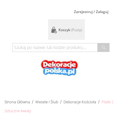
Zarejestruj / Zaloguj
Koszyk
(pusty)
Strona Główna
Wesele I Ślub
Dekoracje Kościoła
Płatki |
Sztuczne kwiaty