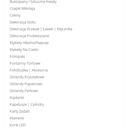
Bukszpany I Sztuczne Kwiaty
Czapki Mikołaja
Cekiny
Dekoracja Stołu
Dekoracje Krzeseł | Ławek | Klęcznika
Dekoracje Podwieszane
Etykiety Alkohol/Napoje
Etykiety Na Ciasto
Foliopaki
Fontanny Tortowe
Fotobudka | Akcesoria
Girlandy Kryształowe
Girlandy Papierowe
Girlandy Perłowe
Kajdanki
Kapelusze | Cylindry
Karty Zadań
Klamerki
Korki LED