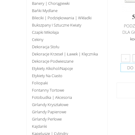
Banery | Chorągiewki
Bańki Mydlane
5
Bileciki | Podziękowania | Wkładki
Bukszpany I Sztuczne Kwiaty
PODZ
DLA G
Czapki Mikołaja
ko
Cekiny
Dekoracja Stołu
Dekoracje Krzeseł | Ławek | Klęcznika
Dekoracje Podwieszane
DO 
Etykiety Alkohol/Napoje
Etykiety Na Ciasto
Foliopaki
Fontanny Tortowe
Fotobudka | Akcesoria
Girlandy Kryształowe
Girlandy Papierowe
Girlandy Perłowe
Kajdanki
Kapelusze | Cylindry