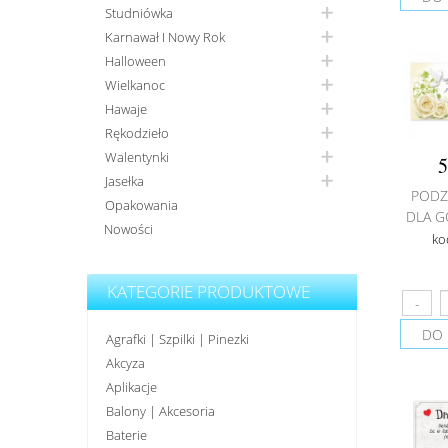
Studniówka
Karnawał I Nowy Rok
Halloween
Wielkanoc
Hawaje
Rękodzieło
Walentynki
5
Jasełka
PODZ
Opakowania
DLA G
Nowości
ko
KATEGORIE PRODUKTOWE
DO 
Agrafki | Szpilki | Pinezki
Akcyza
Aplikacje
Balony | Akcesoria
Baterie