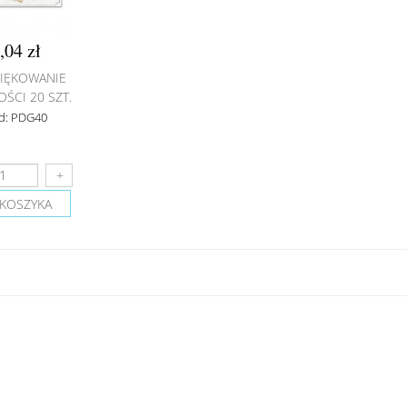
,04 zł
IĘKOWANIE
OŚCI 20 SZT.
d: PDG40
KOSZYKA