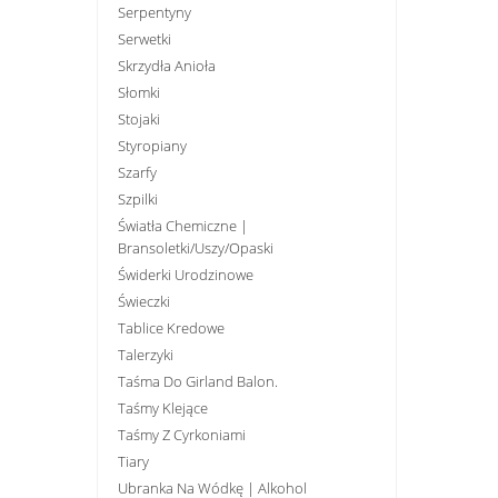
Serpentyny
Serwetki
Skrzydła Anioła
Słomki
Stojaki
Styropiany
Szarfy
Szpilki
Światła Chemiczne |
Bransoletki/uszy/opaski
Świderki Urodzinowe
Świeczki
Tablice Kredowe
Talerzyki
Taśma Do Girland Balon.
Taśmy Klejące
Taśmy Z Cyrkoniami
Tiary
Ubranka Na Wódkę | Alkohol