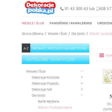
WESELE I ŚLUB
PANIEŃSKIE I KAWALERSKIE
URODZIN
Strona Główna
Wesele I Ślub
Dla Gości
Bileciki i podz
Siat
KATEGORIE TEMATYCZNE
Wesele I Ślub
Dekoracje Kościoła
Dekoracje Pojazdu
Dekoracje Sali
Dla Gości
5
Bańki Mydlane
BI
Bileciki I Podziękowania
ZAPR