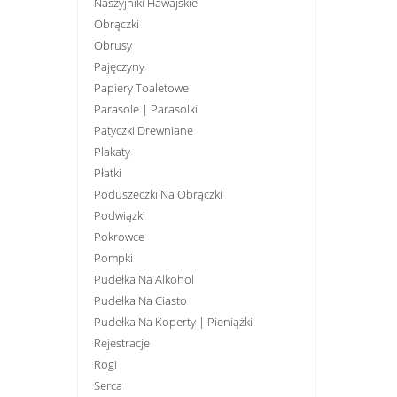
Naszyjniki Hawajskie
Obrączki
Obrusy
Pajęczyny
Papiery Toaletowe
Parasole | Parasolki
Patyczki Drewniane
Plakaty
Płatki
Poduszeczki Na Obrączki
Podwiązki
Pokrowce
Pompki
Pudełka Na Alkohol
Pudełka Na Ciasto
Pudełka Na Koperty | Pieniążki
Rejestracje
Rogi
Serca