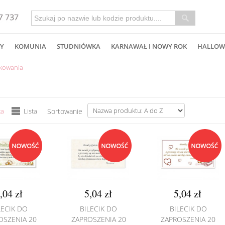
Y
KOMUNIA
STUDNIÓWKA
KARNAWAŁ I NOWY ROK
HALLOW
iękowania
ka
Lista
Sortowanie
,04 zł
5,04 zł
5,04 zł
LECIK DO
BILECIK DO
BILECIK DO
OSZENIA 20
ZAPROSZENIA 20
ZAPROSZENIA 20