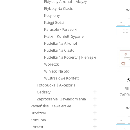
Ektykiety Alkohol | Akcyzy
Etykiety Na Ciasto
ko
Kotyliony
Księgi Gości
Parasole / Parasolki
DO 
Płatki | Konfetti Sypane
Pudełka Na Alkohol
Pudełka Na Ciasto
Pudełka Na Koperty | Pieniążki
Woreczki
Winietki Na Stół
Wystrzałowe Konfetti
5
Fotobudka | Akcesoria
BI
Gadżety
ZAPR
Zaproszenia I Zawiadomienia
Panieńskie I Kawalerskie
ko
Urodziny
Komunia
Chrzest
DO 