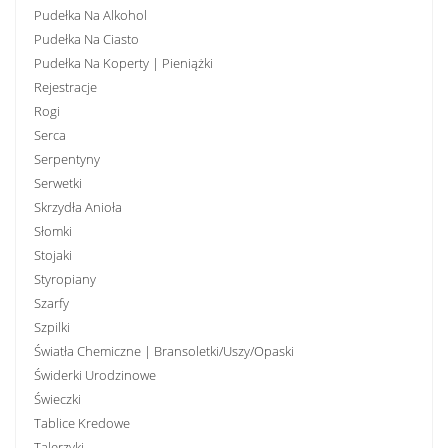
Pudełka Na Alkohol
Pudełka Na Ciasto
Pudełka Na Koperty | Pieniążki
Rejestracje
Rogi
Serca
Serpentyny
Serwetki
Skrzydła Anioła
Słomki
Stojaki
Styropiany
Szarfy
Szpilki
Światła Chemiczne | Bransoletki/uszy/opaski
Świderki Urodzinowe
Świeczki
Tablice Kredowe
Talerzyki