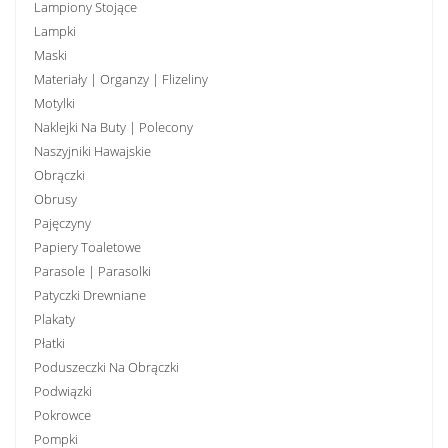
Lampiony Stojące
Lampki
Maski
Materiały | Organzy | Flizeliny
Motylki
Naklejki Na Buty | Polecony
Naszyjniki Hawajskie
Obrączki
Obrusy
Pajęczyny
Papiery Toaletowe
Parasole | Parasolki
Patyczki Drewniane
Plakaty
Płatki
Poduszeczki Na Obrączki
Podwiązki
Pokrowce
Pompki