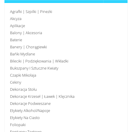
Agrafki | Szpilki | Pinezki
Akcyza
Aplikacje
Balony | Akcesoria
Baterie
Banery | Chorągiewki
Bańki Mydlane
Bileciki | Podziękowania | Wkładki
Bukszpany I Sztuczne Kwiaty
Czapki Mikołaja
Cekiny
Dekoracja Stołu
Dekoracje Krzeseł | Ławek | Klęcznika
Dekoracje Podwieszane
Etykiety Alkohol/Napoje
Etykiety Na Ciasto
Foliopaki
Fontanny Tortowe