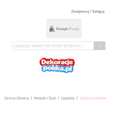
Zarejestruj / Zaloguj
Koszyk
(pusty)
Strona Główna
Wesele I Ślub
Gadżety
Tablice kredowe