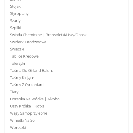
Stojaki
Styropiany
Szarfy
Szpilki
Światła Chemiczne | Bransoletki/uszy/opaski
Świderki Urodzinowe
Świeczki
Tablice Kredowe
Talerzyki
Taśma Do Girland Balon.
Taśmy Klejące
Taśmy Z Cyrkoniami
Tiary
Ubranka Na Wódkę | Alkohol
Uszy Królika | Kotka
Wąsy Samoprzylepne
Winietki Na Sół
Woreczki