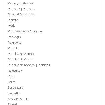
Papiery Toaletowe
Parasole | Parasolki
Patyczki Drewniane
Plakaty
Płatki
Poduszeczki Na Obrączki
Podwiązki
Pokrowce
Pompki
Pudełka Na Alkohol
Pudełka Na Ciasto
Pudełka Na Koperty | Pieniążki
Rejestracje
Rogi
Serca
Serpentyny
Serwetki
Skrzydła Anioła
Słomki