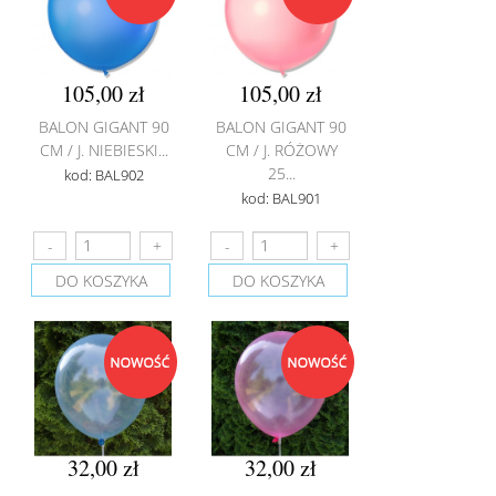
105,00 zł
105,00 zł
BALON GIGANT 90
BALON GIGANT 90
CM / J. NIEBIESKI...
CM / J. RÓŻOWY
25...
kod: BAL902
kod: BAL901
DO KOSZYKA
DO KOSZYKA
32,00 zł
32,00 zł