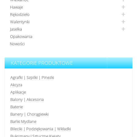
Hawaje
Rękodzieło
Walentynki
Jasełka
Opakowania
Nowości
KATEGORIE PRODUKTOWE
Agrafki | Szpilki | Pinezki
Akcyza
Aplikacje
Balony | Akcesoria
Baterie
Banery | Chorągiewki
Bańki Mydlane
Bileciki | Podziękowania | Wkładki
Bukszpany I Sztuczne Kwiaty