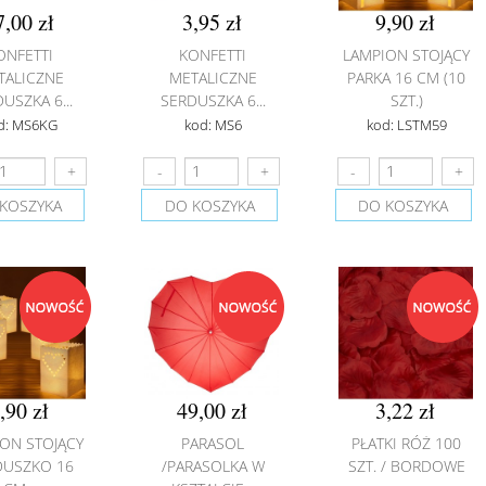
7,00 zł
3,95 zł
9,90 zł
ONFETTI
KONFETTI
LAMPION STOJĄCY
TALICZNE
METALICZNE
PARKA 16 CM (10
USZKA 6...
SERDUSZKA 6...
SZT.)
d: MS6KG
kod: MS6
kod: LSTM59
KOSZYKA
DO KOSZYKA
DO KOSZYKA
,90 zł
49,00 zł
3,22 zł
ON STOJĄCY
PARASOL
PŁATKI RÓŻ 100
DUSZKO 16
/PARASOLKA W
SZT. / BORDOWE