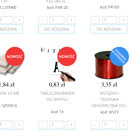
CM...
KSZTAŁCIE...
kod: PR103
d: LSTM60
kod: PAR-20
KOSZYKA
DO KOSZYKA
DO KOSZYKA
1,84 zł
0,83 zł
3,35 zł
FON 10 MB
TABLICZKA/BANER
WSTĄŻKA /
DO WYPISU
TASIEMKA
DEKORACYJNA DO...
: SZYFB10
kod: TA
kod: WST3