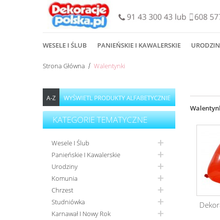
WESELE I ŚLUB
PANIEŃSKIE I KAWALERSKIE
URODZIN
Strona Główna
Walentynki
Walentyn
KATEGORIE TEMATYCZNE
Wesele I Ślub
Panieńskie I Kawalerskie
Urodziny
Komunia
Chrzest
Studniówka
Dekora
Karnawał I Nowy Rok