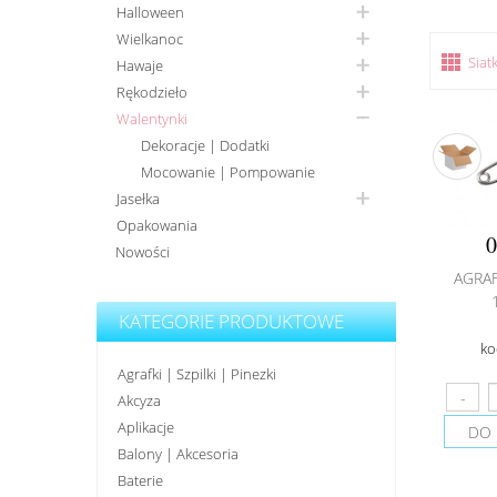
Halloween
Wielkanoc
Siat
Hawaje
Rękodzieło
Walentynki
Dekoracje | Dodatki
Mocowanie | Pompowanie
Jasełka
Opakowania
0
Nowości
AGRAF
KATEGORIE PRODUKTOWE
ko
Agrafki | Szpilki | Pinezki
Akcyza
Aplikacje
DO 
Balony | Akcesoria
Baterie