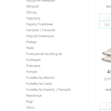
Naszyjniki Hawajskie
Obrączki
ko
Obrusy
Pajęczyny
Papiery Toaletowe
DO 
Parasole | Parasolki
Patyczki Drewniane
Plakaty
Płatki
Poduszeczki Na Obrączki
Podwiązki
Pokrowce
4
Pompki
Pudełka Na Alkohol
SZY
Pudełka Na Ciasto
Pudełka Na Koperty | Pieniążki
kod
Rejestracje
Rogi
Serca