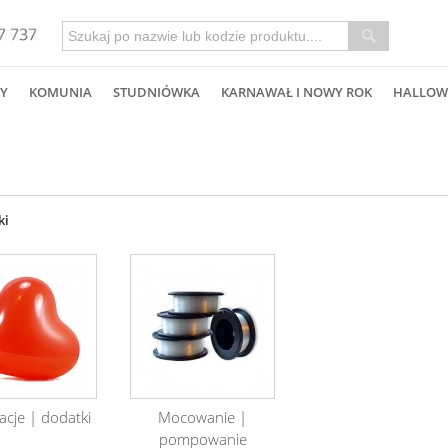
Y
KOMUNIA
STUDNIÓWKA
KARNAWAŁ I NOWY ROK
HALLOW
ki
cje | dodatki
Mocowanie |
pompowanie