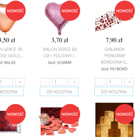
3,50 zł
3,70 zł
7,90 zł
N SERCE 30
BALON SERCE 60
GIRLANDA
OSE GOLD,...
CM / FOLIOWY /...
"PERŁOWA"
BORDOWA 5...
d: BAL82
kod: SC60MR
kod: PE1BORD
KOSZYKA
DO KOSZYKA
DO KOSZYKA