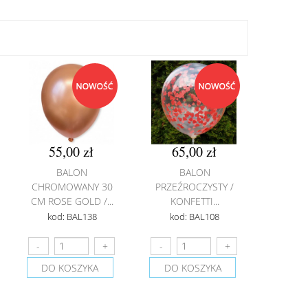
55,00 zł
65,00 zł
BALON
BALON
CHROMOWANY 30
PRZEŹROCZYSTY /
CM ROSE GOLD /...
KONFETTI...
kod: BAL138
kod: BAL108
DO KOSZYKA
DO KOSZYKA