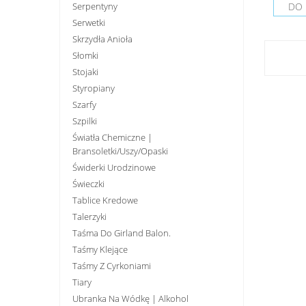
Serpentyny
DO 
Serwetki
Skrzydła Anioła
Słomki
Stojaki
Styropiany
Szarfy
Szpilki
Światła Chemiczne |
Bransoletki/uszy/opaski
Świderki Urodzinowe
Świeczki
Tablice Kredowe
Talerzyki
Taśma Do Girland Balon.
Taśmy Klejące
Taśmy Z Cyrkoniami
Tiary
Ubranka Na Wódkę | Alkohol