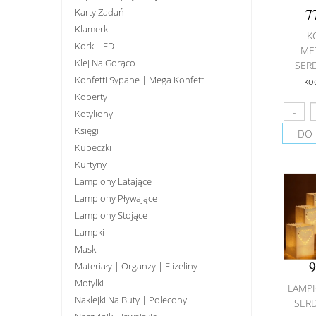
7
Karty Zadań
Klamerki
K
Korki LED
ME
Klej Na Gorąco
SERD
Konfetti Sypane | Mega Konfetti
ko
Koperty
Kotyliony
Księgi
DO 
Kubeczki
Kurtyny
Lampiony Latające
Lampiony Pływające
Lampiony Stojące
Lampki
Maski
9
Materiały | Organzy | Flizeliny
Motylki
LAMPI
Naklejki Na Buty | Polecony
SER