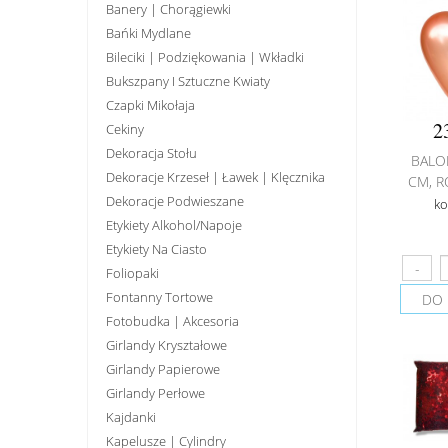
Banery | Chorągiewki
Bańki Mydlane
Bileciki | Podziękowania | Wkładki
Bukszpany I Sztuczne Kwiaty
Czapki Mikołaja
2
Cekiny
Dekoracja Stołu
BALO
Dekoracje Krzeseł | Ławek | Klęcznika
CM, R
Dekoracje Podwieszane
ko
Etykiety Alkohol/Napoje
Etykiety Na Ciasto
Foliopaki
Fontanny Tortowe
DO 
Fotobudka | Akcesoria
Girlandy Kryształowe
Girlandy Papierowe
Girlandy Perłowe
Kajdanki
Kapelusze | Cylindry