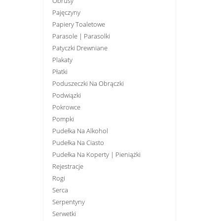
Obrusy
Pajęczyny
Papiery Toaletowe
Parasole | Parasolki
Patyczki Drewniane
Plakaty
Płatki
Poduszeczki Na Obrączki
Podwiązki
Pokrowce
Pompki
Pudełka Na Alkohol
Pudełka Na Ciasto
Pudełka Na Koperty | Pieniążki
Rejestracje
Rogi
Serca
Serpentyny
Serwetki