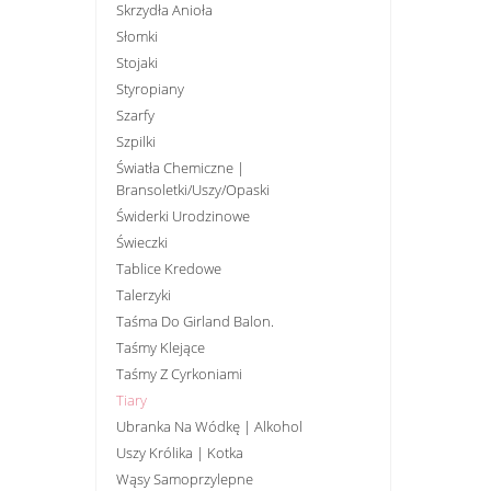
Skrzydła Anioła
Słomki
Stojaki
Styropiany
Szarfy
Szpilki
Światła Chemiczne |
Bransoletki/uszy/opaski
Świderki Urodzinowe
Świeczki
Tablice Kredowe
Talerzyki
Taśma Do Girland Balon.
Taśmy Klejące
Taśmy Z Cyrkoniami
Tiary
Ubranka Na Wódkę | Alkohol
Uszy Królika | Kotka
Wąsy Samoprzylepne