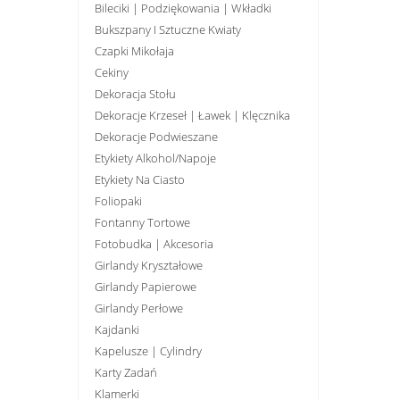
Bileciki | Podziękowania | Wkładki
Bukszpany I Sztuczne Kwiaty
Czapki Mikołaja
Cekiny
Dekoracja Stołu
Dekoracje Krzeseł | Ławek | Klęcznika
Dekoracje Podwieszane
Etykiety Alkohol/Napoje
Etykiety Na Ciasto
Foliopaki
Fontanny Tortowe
Fotobudka | Akcesoria
Girlandy Kryształowe
Girlandy Papierowe
Girlandy Perłowe
Kajdanki
Kapelusze | Cylindry
Karty Zadań
Klamerki