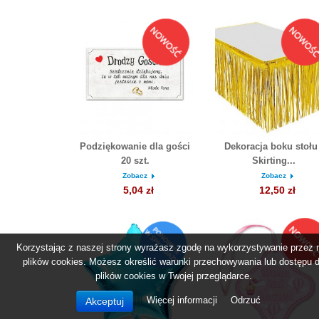
Podziękowanie dla gości
Dekoracja boku stołu 
20 szt.
Skirting...
Zobacz
Zobacz
5,04 zł
12,50 zł
Korzystając z naszej strony wyrażasz zgodę na wykorzystywanie przez 
plików cookies. Możesz określić warunki przechowywania lub dostępu 
plików cookies w Twojej przeglądarce.
Więcej informacji
Odrzuć
Akceptuj